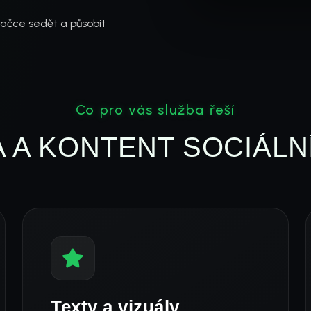
ačce sedět a působit
Co pro vás služba řeší
 A KONTENT SOCIÁLNÍ
Texty a vizuály