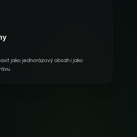
ny
avit jako jednorázový obsah i jako
rávu.