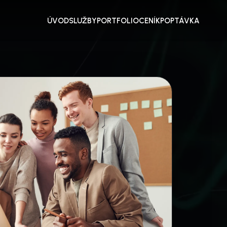
ÚVOD
SLUŽBY
PORTFOLIO
CENÍK
POPTÁVKA