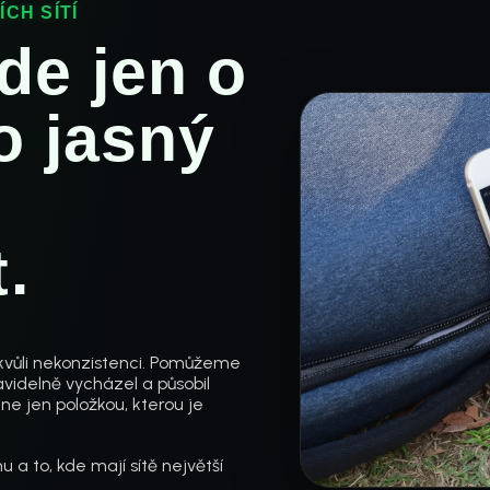
CH SÍTÍ
jde jen o
 o jasný
.
le kvůli nekonzistenci. Pomůžeme
videlně vycházel a působil
ne jen položkou, kterou je
 a to, kde mají sítě největší