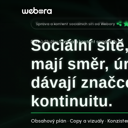
Správa a kontent sociálních sítí od Webory
Sociální sítě
Domů
Služby
Správa a kontent sociálních sítí
mají směr, ú
dávají značc
kontinuitu.
Obsahový plán · Copy a vizuály · Konzist