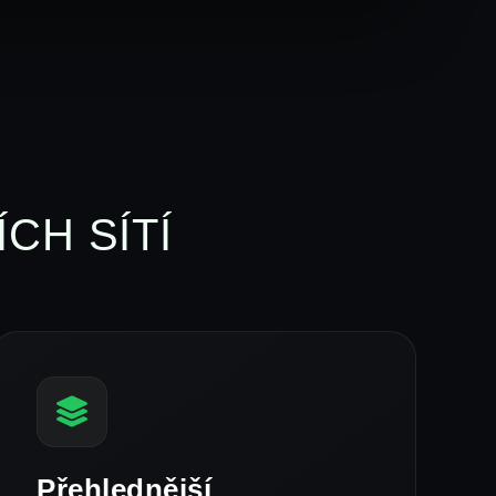
CH SÍTÍ
Přehlednější