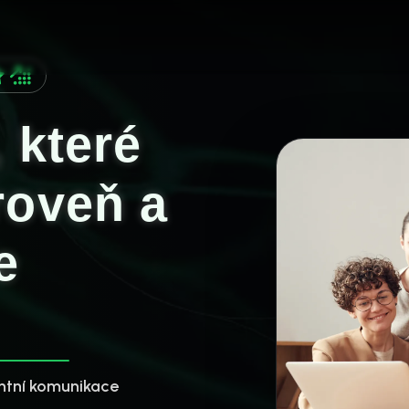
, které
roveň a
e
entní komunikace